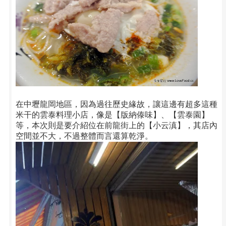
在中壢龍岡地區，因為過往歷史緣故，讓這邊有超多這種
米干的雲泰料理小店，像是【
版納傣味
】、【
雲泰園
】
等，本次則是要介紹位在前龍街上的【小云滇】，其店內
空間並不大，不過整體而言還算乾淨。