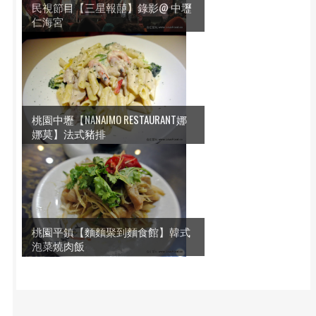
民視節目【三星報囍】錄影@ 中壢
仁海宮
桃園中壢【NANAIMO RESTAURANT娜
娜莫】法式豬排
桃園平鎮【麵麵聚到麵食館】韓式
泡菜燒肉飯