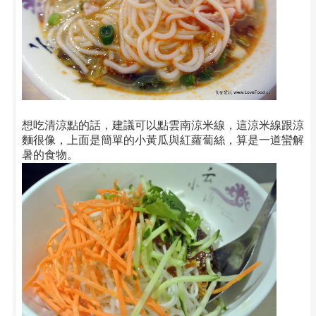
想吃清涼點的話，建議可以點雲南涼米線，這涼米線跟涼
麵很像，上面是簡單的小黃瓜與紅蘿蔔絲，算是一道蠻解
暑的食物。